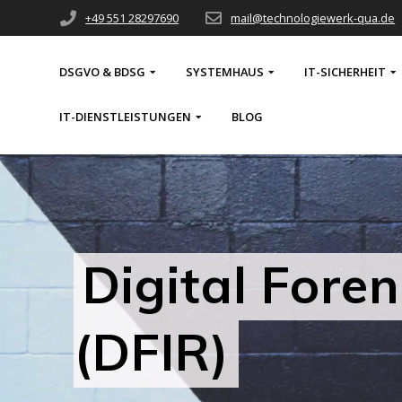
Skip
+49 551 28297690
mail@technologiewerk-qua.de
to
content
DSGVO & BDSG
SYSTEMHAUS
IT-SICHERHEIT
IT-DIENSTLEISTUNGEN
BLOG
Digital Fore
(DFIR)