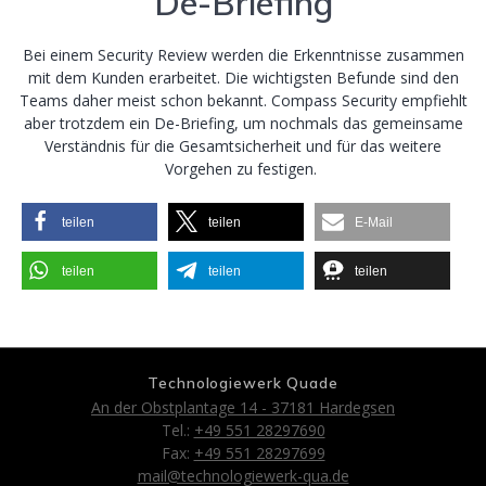
De-Briefing
Bei einem Security Review werden die Erkenntnisse zusammen
mit dem Kunden erarbeitet. Die wichtigsten Befunde sind den
Teams daher meist schon bekannt. Compass Security empfiehlt
aber trotzdem ein De-Briefing, um nochmals das gemeinsame
Verständnis für die Gesamtsicherheit und für das weitere
Vorgehen zu festigen.
teilen
teilen
E-Mail
teilen
teilen
teilen
Technologiewerk Quade
An der Obstplantage 14 - 37181 Hardegsen
Tel.:
+49 551 28297690
Fax:
+49 551 28297699
mail@technologiewerk-qua.de